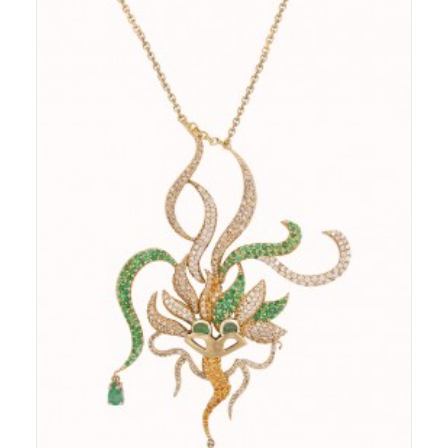
Pendentif - Or 18ct - Diamants - Grenats
mandarine - Émeraudes