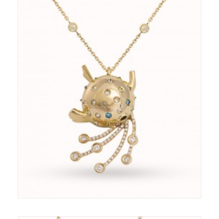
Pendentif - Or 18ct - Diamants - Saphirs