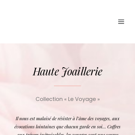
PORTRAIT
Haute Joaillerie
HAUTE JOAILLERIE
ART
BIJOUX
Collection « Le Voyage »
CONTACT
Il nous est malaisé de résister à l’âme des voyages, aux
LOGIN / REGISTER
évocations lointaines que chacun garde en soi… Coffres
aux trésors inépuisables, les voyages sont une source