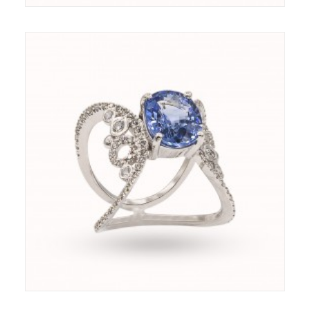
Bague - Or 18ct - Diamants - Saphir