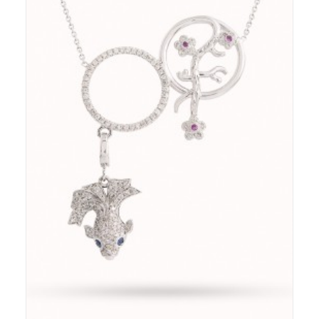
Pendentif - Or 18ct - Diamants - Saphirs